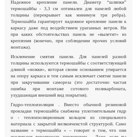
Надежное крепление панели. Диаметр “шляпки”
термошайбы - 3,3 см оптимален для панелей любой
толщины (перекрывает как минимум три ребра).
Термошайба гарантирует надежное крепление панели к
каркасу даже под воздействием ураганных ветров. Ни
при каких обстоятельствах панель не «вылетит» из
крепления (конечно, при соблюдении прочих условий
монтажа).
Исключение смятия панели. Для панелей разной
толщины используются термошайбы с соответствующей
длиной «ножки», которая своим основанием упирается
на опору каркаса и тем самым исключает смятие панели
при закручивании самореза (это достаточно частая
ошибка при монтаже сотового поликарбоната,
ухудшающая внешний вид покрытия).
Гидро-теплоизоляция . Вместо обычной резиновой
прокладки термошайба снабжена уплотнительным гидр
о - теплоизоляционным кольцом из специального
материала с закрытой мелкоячеистой структурой. Само
название « термошайба » – говорит о том, что они
исключают вероятность теплопотерь . Даже, если вы