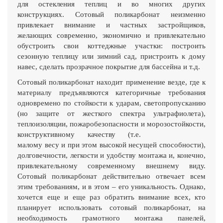
для остекления теплиц и во многих других
конструкциях. Сотовый поликарбонат неизменно
привлекает внимание и частных застройщиков,
желающих современно, экономично и привлекательно
обустроить свои коттеджные участки: построить
сезонную теплицу или зимний сад, пристроить к дому
навес, сделать прозрачное покрытие для бассейна и т.д.
Cотовый поликарбонат находит применение везде, где к
материалу предъявляются категоричные требования
одновремено по стойкости к ударам, светопропусканию
(но защите от жесткого спектра ультрафиолета),
теплоизоляции, пожаробезопасности и морозостойкости,
конструктивному качеству (т.е.
малому весу и при этом высокой несущей способности),
долговечности, легкости и удобству монтажа и, конечно,
привлекательному современному внешнему виду.
Сотовый поликарбонат действительно отвечает всем
этим требованиям, и в этом – его уникальность. Однако,
хочется еще и еще раз обратить внимание всех, кто
планирует использовать сотовый поликарбонат, на
необходимость грамотного монтажа панелей,